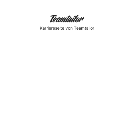
Karriereseite
von Teamtailor
Weil
es
im
Team
einfach
alles