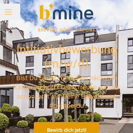
Seite teilen
KARRIEREMENÜ
&REPEAT KÖLN AIRPORT
Intitiativbewerbung
(m/w/d)
Bist Du bereit für deinen nächsten
Karriereschritt? Dann freuen wir uns
schon jetzt auf Deine Bewerbung!
#gernperdu
Bewirb dich jetzt!