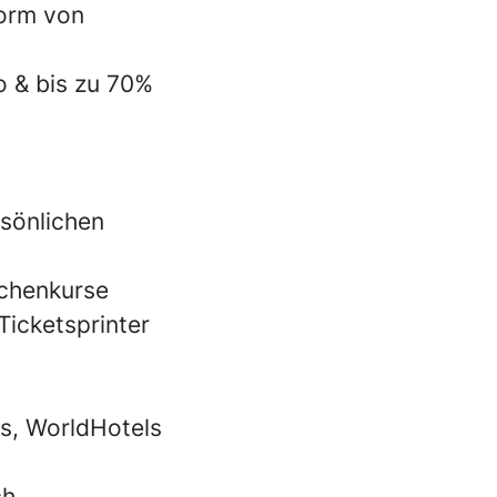
Form von
o & bis zu 70%
sönlichen
achenkurse
Ticketsprinter
ls, WorldHotels
ch