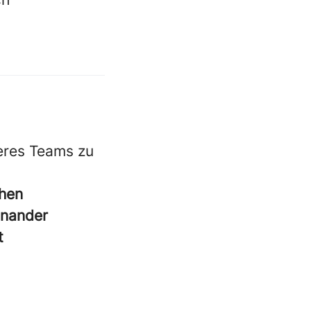
eres Teams zu
chen
einander
t