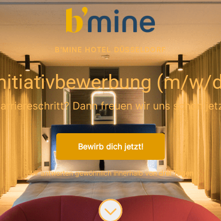
B'MINE HOTEL DÜSSELDORF
nitiativbewerbung (m/w/
Karriereschritt? Dann freuen wir uns schon j
Bewirb dich jetzt!
Wir antworten gewöhnlich innerhalb von
drei Tagen