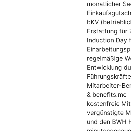
monatlicher Sa
Einkaufsgutsch
bKV (betriebli
Erstattung für
Induction Day f
Einarbeitungsp
regelmäßige We
Entwicklung du
Führungskräfte
Mitarbeiter-Be
& benefits.me
kostenfreie Mi
vergünstigte Mi
und den BWH Ho
minutengenaue 