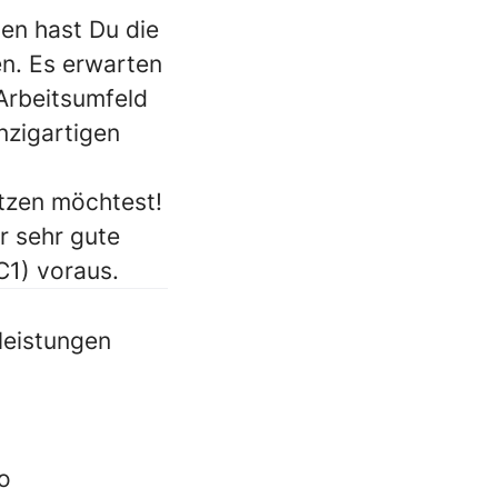
en hast Du die
en. Es erwarten
Arbeitsumfeld
nzigartigen
tzen möchtest!
r sehr gute
C1) voraus.
zleistungen
o