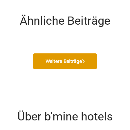
Ähnliche Beiträge
Patrick wird Cluster Hotel
Executive Jahres-Kick-Off
Leadership im Doppelpack 🤝
Manager
Weitere Beiträge
Über b'mine hotels