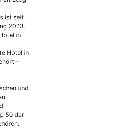
ist seit
ang 2023.
Hotel in
te Hotel in
hört –
h
tschen und
en.
nd
p 50 der
ehören.