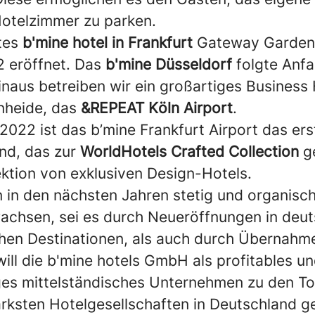
otelzimmer zu parken.
tes
b'mine hotel in Frankfurt
Gateway Gardens 
 eröffnet. Das
b'mine Düsseldorf
folgte Anf
naus betreiben wir ein großartiges Business 
heide, das
&REPEAT Köln Airport
.
2022 ist das b’mine Frankfurt Airport das ers
nd, das zur
WorldHotels Crafted Collection
ge
ektion von exklusiven Design-Hotels.
n in den nächsten Jahren stetig und organisc
achsen, sei es durch Neueröffnungen in deu
hen Destinationen, als auch durch Übernahm
ill die b'mine hotels GmbH als profitables u
ges mittelständisches Unternehmen zu den To
rksten Hotelgesellschaften in Deutschland g