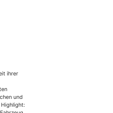
it ihrer
ten
ächen und
Highlight:
 Fahrzeug