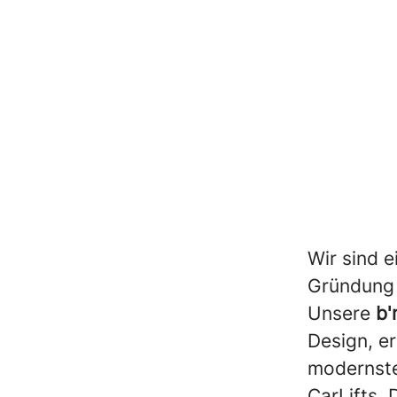
Wir sind e
Gründung 2
Unsere
b'
Design, e
modernste
CarLifts.