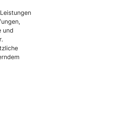
 Leistungen
fungen,
e und
r.
zliche
derndem