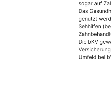
sogar auf Za
Das Gesundhe
genutzt werd
Sehhilfen (b
Zahnbehandlu
Die bKV gewä
Versicherung
Umfeld bei b
Executive Jahres-Kick-Off
Leadership im Doppelpack 🤝
Patrick wird Cluster Hotel Ma