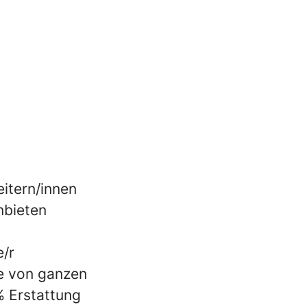
eitern/innen
nbieten
e/r
he von ganzen
% Erstattung